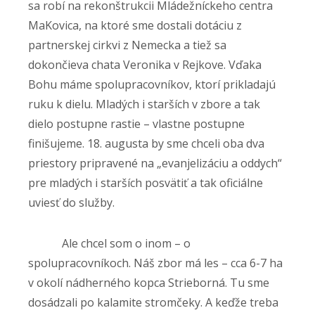
sa robí na rekonštrukcii Mládežníckeho centra
MaKovica, na ktoré sme dostali dotáciu z
partnerskej cirkvi z Nemecka a tiež sa
dokončieva chata Veronika v Rejkove. Vďaka
Bohu máme spolupracovníkov, ktorí prikladajú
ruku k dielu. Mladých i starších v zbore a tak
dielo postupne rastie – vlastne postupne
finišujeme. 18. augusta by sme chceli oba dva
priestory pripravené na „evanjelizáciu a oddych“
pre mladých i starších posvätiť a tak oficiálne
uviesť do služby.
Ale chcel som o inom – o
spolupracovníkoch. Náš zbor má les – cca 6-7 ha
v okolí nádherného kopca Strieborná. Tu sme
dosádzali po kalamite stromčeky. A keďže treba