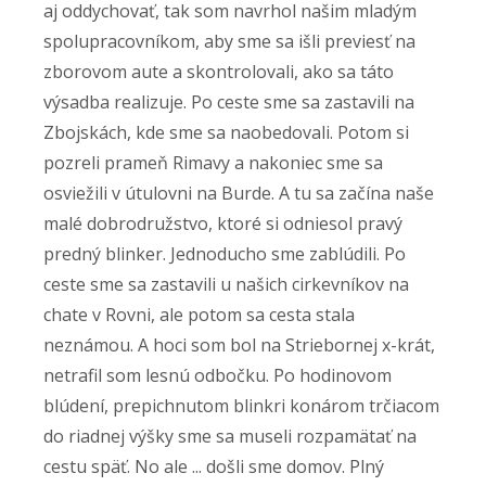
aj oddychovať, tak som navrhol našim mladým
spolupracovníkom, aby sme sa išli previesť na
zborovom aute a skontrolovali, ako sa táto
výsadba realizuje. Po ceste sme sa zastavili na
Zbojskách, kde sme sa naobedovali. Potom si
pozreli prameň Rimavy a nakoniec sme sa
osviežili v útulovni na Burde. A tu sa začína naše
malé dobrodružstvo, ktoré si odniesol pravý
predný blinker. Jednoducho sme zablúdili. Po
ceste sme sa zastavili u našich cirkevníkov na
chate v Rovni, ale potom sa cesta stala
neznámou. A hoci som bol na Striebornej x-krát,
netrafil som lesnú odbočku. Po hodinovom
blúdení, prepichnutom blinkri konárom trčiacom
do riadnej výšky sme sa museli rozpamätať na
cestu späť. No ale ... došli sme domov. Plný