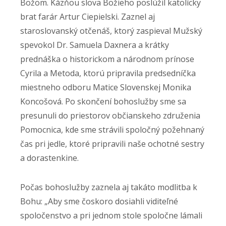
Božom. Kázňou slova Božieho poslúžil katolícky
brat farár Artur Ciepielski. Zaznel aj
staroslovanský otčenáš, ktorý zaspieval Mužský
spevokol Dr. Samuela Daxnera a krátky
prednáška o historickom a národnom prínose
Cyrila a Metoda, ktorú pripravila predsedníčka
miestneho odboru Matice Slovenskej Monika
Koncošová. Po skončení bohoslužby sme sa
presunuli do priestorov občianskeho združenia
Pomocnica, kde sme strávili spoločný požehnaný
čas pri jedle, ktoré pripravili naše ochotné sestry
a dorastenkine.
Počas bohoslužby zaznela aj takáto modlitba k
Bohu: „Aby sme čoskoro dosiahli viditeľné
spoločenstvo a pri jednom stole spoločne lámali