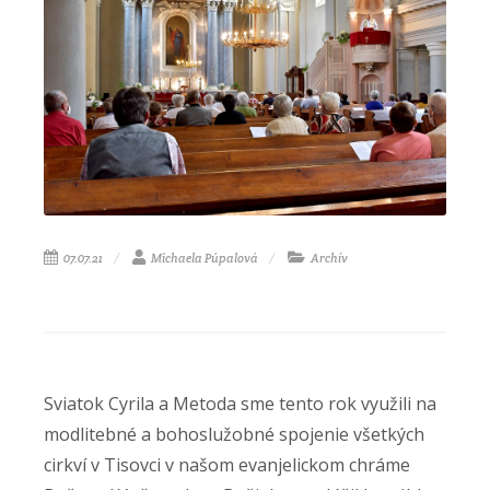
07.07.21
Michaela Púpalová
Archív
Sviatok Cyrila a Metoda sme tento rok využili na
modlitebné a bohoslužobné spojenie všetkých
cirkví v Tisovci v našom evanjelickom chráme