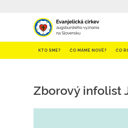
KTO SME?
ČO MÁME NOVÉ?
ČO R
Zborový infolist