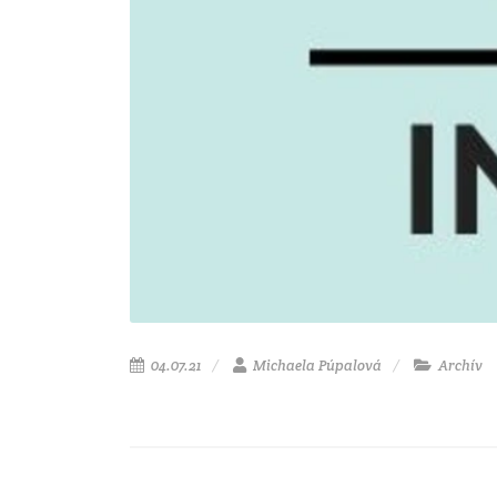
04.07.21
Michaela Púpalová
Archív